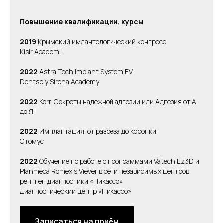
Повышение квалификации, курсы
2019
Крымский имлантологический конгресс
Будем рады видеть
Kisir Academi
вас в нашей клинике
2022
Astra Tech Implant System EV
Оставьте заявку, мы перезвоним
Dentsply Sirona Academy
и предложим удобное для вас время
посещения
2022
Kerr. Секреты надежной адгезии или Адгезия от А
до Я.
2022
Имплантация: от разреза до коронки.
Стомус
2022
Обучение по работе с программами Vatech Ez3D и
Planmeca Romexis Viever в сети независимых центров
рентген диагностики «Пикассо»
Диагностический центр «Пикассо»
Записаться на приём