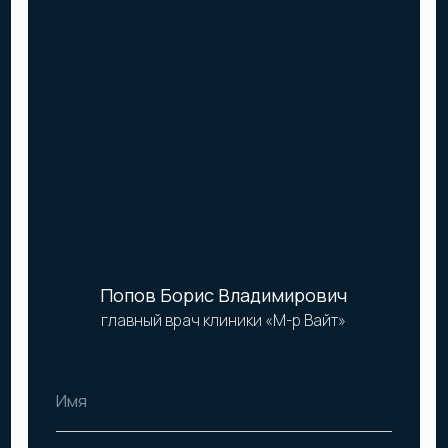
Контакты
Адрес и время работы
+7 (985) 028 55 28
Москва,
ул. 1905 года, д. 15
+7 (495) 661 76 23
Пн-сб 9:00–21:00, вс
info@mw-dent.ru
выходной
Навигация
Информация
Услуги
ООО «Стоматологическая
Клиника ОРИС»
Акции
Лицензия
О клинике
ЛО-77 01-015266
Врачи
Прайс-лист
Отзывы
Информация для
пациентов
Контакты
Политика конфиденциальности