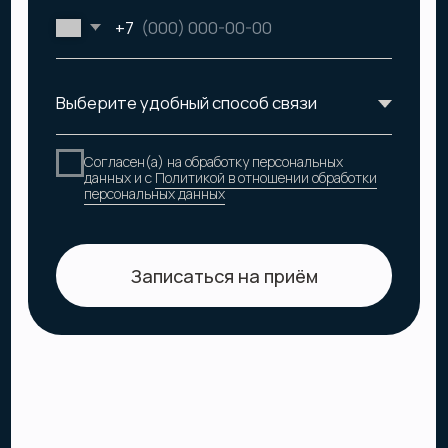
Разработка сайта
Ирина Хачатрян
&
Татьяна Хоружева
©2024 Стоматология М-р Вайт