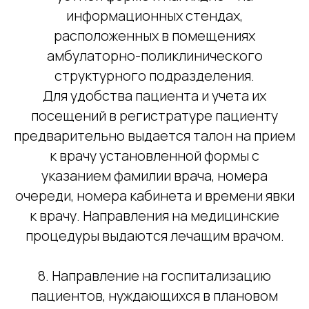
информационных стендах,
расположенных в помещениях
амбулаторно-поликлинического
структурного подразделения.
Для удобства пациента и учета их
Попов Борис Владимирович
посещений в регистратуре пациенту
главный врач клиники «М-р Вайт»
предварительно выдается талон на прием
к врачу установленной формы с
указанием фамилии врача, номера
очереди, номера кабинета и времени явки
+7
к врачу. Направления на медицинские
процедуры выдаются лечащим врачом.
Согласен(а) на обработку персональных
данных и с
Политикой в отношении обработки
8. Направление на госпитализацию
персональных данных
пациентов, нуждающихся в плановом