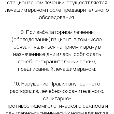
стационарном лечении, осуществляется
Записаться на приём
лечащим врачом после предварительного
обследования.
9. При амбулаторном лечении
(обследовании)пациент, в том числе,
обязан : являться на прием к врачу в
назначенные дни и часы; соблюдать
Контакты
Адрес и время работы
лечебно-охранительный режим,
+7 (985) 028 55 28
Москва,
ул. 1905 года, д. 15
+7 (495) 661 76 23
предписанный лечащим врачом.
Пн-сб 9:00–21:00, вс
info@mw-dent.ru
выходной
10. Нарушение Правил внутреннего
Навигация
Информация
распорядка, лечебно-охранительного,
Услуги
ООО «Стоматологическая
Клиника ОРИС»
санитарно-
Акции
Лицензия
О клинике
противоэпидемиологического режимов и
ЛО-77 01-015266
Врачи
Прайс-лист
санитарно-гигиенических норм влечет за