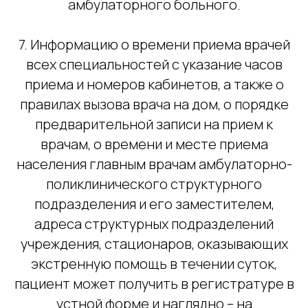
амбулаторного больного.
7. Информацию о времени приема врачей
всех специальностей с указание часов
приема и номеров кабинетов, а также о
правилах вызова врача на дом, о порядке
предварительной записи на прием к
врачам, о времени и месте приема
Будем рады видеть
населения главным врачам амбулаторно-
вас в нашей клинике
поликлинического структурного
Оставьте заявку, мы перезвоним
подразделения и его заместителем,
и предложим удобное для вас время
посещения
адреса структурных подразделений
учреждения, стационаров, оказывающих
экстренную помощь в течении суток,
пациент может получить в регистратуре в
устной форме и наглядно – на